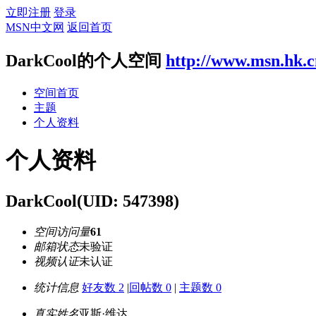
立即注册
登录
MSN中文网
返回首页
DarkCool的个人空间
http://www.msn.hk.
空间首页
主题
个人资料
个人资料
DarkCool
(UID: 547398)
空间访问量
61
邮箱状态
未验证
视频认证
未认证
统计信息
好友数 2
|
回帖数 0
|
主题数 0
真实姓名
亚斯·维达