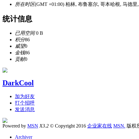
所在时区
(GMT +01:00) 柏林, 布鲁塞尔, 哥本哈根, 马德里
统计信息
已用空间
0 B
积分
86
威望
0
金钱
86
贡献
0
DarkCool
加为好友
打个招呼
发送消息
Powered by
MSN
X3.2
© Copyright 2016
企业家在线
MSN.
版权
Archiver