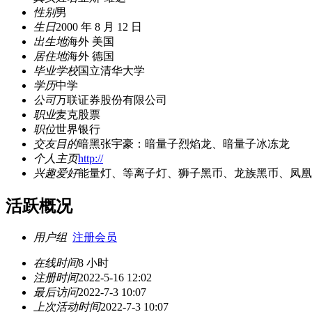
性别
男
生日
2000 年 8 月 12 日
出生地
海外 美国
居住地
海外 德国
毕业学校
国立清华大学
学历
中学
公司
万联证券股份有限公司
职业
麦克股票
职位
世界银行
交友目的
暗黑张宇豪：暗量子烈焰龙、暗量子冰冻龙
个人主页
http://
兴趣爱好
能量灯、等离子灯、狮子黑币、龙族黑币、凤凰
活跃概况
用户组
注册会员
在线时间
8 小时
注册时间
2022-5-16 12:02
最后访问
2022-7-3 10:07
上次活动时间
2022-7-3 10:07