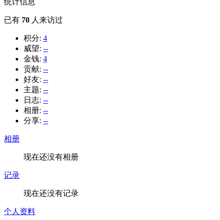
统计信息
已有
70
人来访过
积分:
4
威望:
--
金钱:
4
贡献:
--
好友:
--
主题:
--
日志:
--
相册:
--
分享:
--
相册
现在还没有相册
记录
现在还没有记录
个人资料