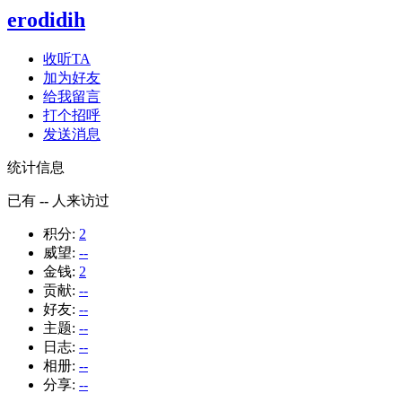
erodidih
收听TA
加为好友
给我留言
打个招呼
发送消息
统计信息
已有
--
人来访过
积分:
2
威望:
--
金钱:
2
贡献:
--
好友:
--
主题:
--
日志:
--
相册:
--
分享:
--