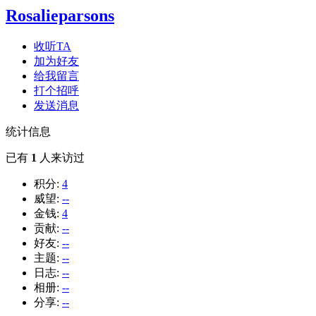
Rosalieparsons
收听TA
加为好友
给我留言
打个招呼
发送消息
统计信息
已有
1
人来访过
积分:
4
威望:
--
金钱:
4
贡献:
--
好友:
--
主题:
--
日志:
--
相册:
--
分享:
--