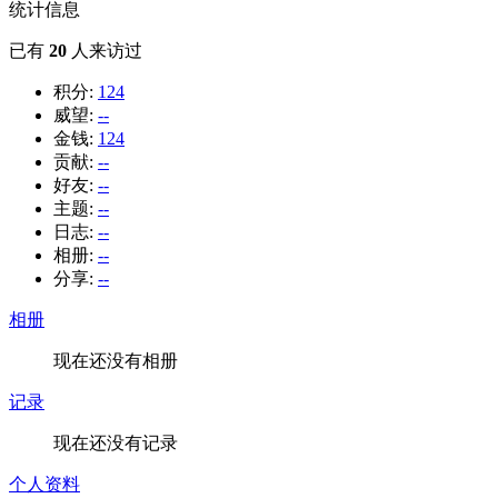
统计信息
已有
20
人来访过
积分:
124
威望:
--
金钱:
124
贡献:
--
好友:
--
主题:
--
日志:
--
相册:
--
分享:
--
相册
现在还没有相册
记录
现在还没有记录
个人资料