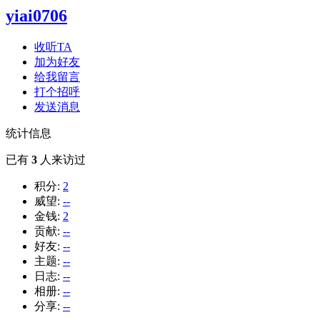
yiai0706
收听TA
加为好友
给我留言
打个招呼
发送消息
统计信息
已有
3
人来访过
积分:
2
威望:
--
金钱:
2
贡献:
--
好友:
--
主题:
--
日志:
--
相册:
--
分享:
--