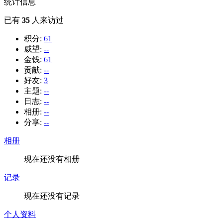
统计信息
已有
35
人来访过
积分:
61
威望:
--
金钱:
61
贡献:
--
好友:
3
主题:
--
日志:
--
相册:
--
分享:
--
相册
现在还没有相册
记录
现在还没有记录
个人资料