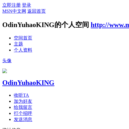
立即注册
登录
MSN中文网
返回首页
OdinYuhaoKING的个人空间
http://www.
空间首页
主题
个人资料
头像
OdinYuhaoKING
收听TA
加为好友
给我留言
打个招呼
发送消息