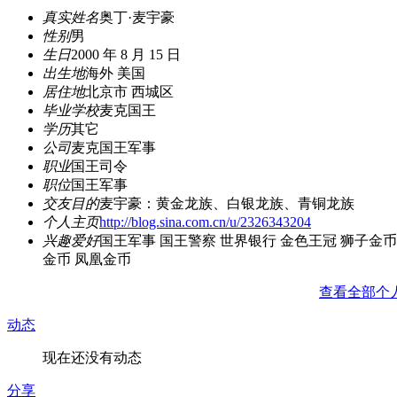
真实姓名
奥丁·麦宇豪
性别
男
生日
2000 年 8 月 15 日
出生地
海外 美国
居住地
北京市 西城区
毕业学校
麦克国王
学历
其它
公司
麦克国王军事
职业
国王司令
职位
国王军事
交友目的
麦宇豪：黄金龙族、白银龙族、青铜龙族
个人主页
http://blog.sina.com.cn/u/2326343204
兴趣爱好
国王军事 国王警察 世界银行 金色王冠 狮子金币
金币 凤凰金币
查看全部个
动态
现在还没有动态
分享