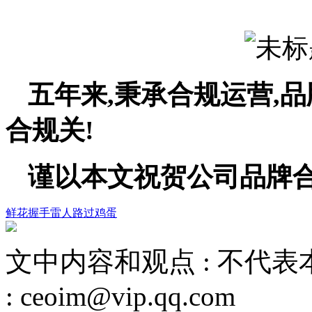
五年来,秉承合规运营,品
合规关!
谨以本文祝贺公司品牌
鲜花
握手
雷人
路过
鸡蛋
文中内容和观点 :
不代表
:
ceoim@vip.qq.com