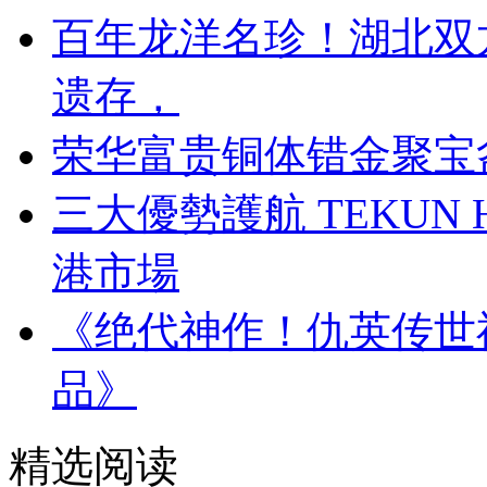
百年龙洋名珍！湖北双
遗存，
荣华富贵铜体错金聚宝
三大優勢護航 TEKUN
港市場
《绝代神作！仇英传世
品》
精选阅读