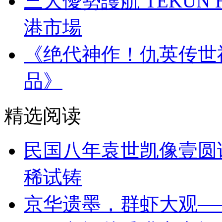
三大優勢護航 TEKUN
港市場
《绝代神作！仇英传世
品》
精选阅读
民国八年袁世凯像壹圆
稀试铸
京华遗墨，群虾大观—