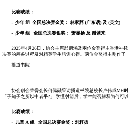
比赛成绩：
-
少年
组
全国总决赛金奖：
林家荞 (广东话) 及 (英文)
-
少年
组
全国总决赛银奖：
萧显扬 及 谢紫来
2025年4月26日，协会主席邱启鸿及兩位金奖得主香港神
决赛的筹备过程及对精英学生培训心得。两位金奖得主则作了
播道书院
协会创会荣誉会长何佩融采访播道书院总校长卢伟成MH时，卢
「子知子之所以中者乎?」 学懂射箭后，学生能否解释为何
比赛成绩：
-
儿童
A
组
全国总决赛金奖：刘籽扬