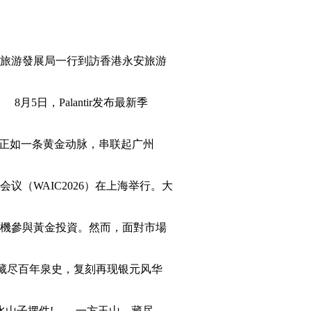
旅游發展局一行到訪香港永安旅游
日，Palantir发布最新季
”正如一条黄金动脉，串联起广州
议（WAIC2026）在上海举行。大
機參與黃金投資。然而，面對市場
藏尽百年泉史，复刻再现银元风华
水山子摆件! 一方玉山，藏尽