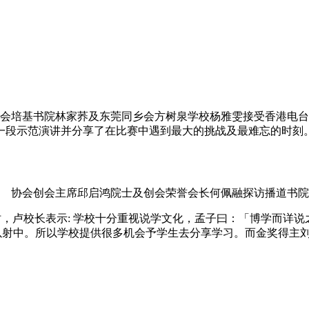
托会培基书院林家荞及东莞同乡会方树泉学校杨雅雯接受香港电
一段示范演讲并分享了在比赛中遇到最大的挑战及最难忘的时刻
协会创会主席邱启鸿院士及创会荣誉会长何佩融探访播道书院
校长表示: 学校十分重视说学文化，孟子曰：「博学而详说之
可以射中。所以学校提供很多机会予学生去分享学习。而金奖得主