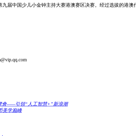
第九届中国少儿小金钟主持大赛港澳赛区决赛。经过选拔的港澳代
m@vip.qq.com
覽會——引領“人工智慧+”新浪潮
币美学巅峰
，