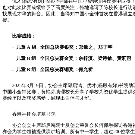
优才(杨殷有娣)书院小学部在中国小金钟演讲比赛中取得了
也对此次比赛成绩给予了高度关注，特地邀请了陈校长进行访
找展现才华的舞台。因此，当得知中国小金钟首次在香港设立
援。
比赛成绩：
-
儿童
A
组
全国总决赛银奖：郑量之、郑子芊
-
儿童
B
组
全国总决赛金奖：余梓淇、梁诗敏、黄莉澄
-
儿童
B
组
全国总决赛铜奖：何允祈
2025年3月19日，协会主席邱启鸿、优才(杨殷有娣)书
中国小金钟比赛，黄艳芬助理校长分享了学校为资优学生提供
赛经历以及获奖感受，展现出自信与才华。
香港神托会培基书院
协会创会主席邱启鸿院士及创会荣誉会长何佩融探访香港神
亦会为学生领袖提供演讲培训。所有中一学生，超过200位学