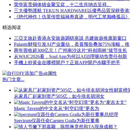
荣华富贵铜体错金聚宝盆，十二生肖纳吉呈祥。
三大優勢護航 TEKUN HARDWARE以優秀品質深耕香
《绝代神作！仇英传世福禄寿真迹，明代工笔巅峰孤品》
精选阅读
三亞文旅赴香港永安旅遊調研座談 共建旅遊推廣新窗口
Palantir财报引发AI产业重估，盈喜预告叠加75%涨幅，推
两年营收超300亿元！广州南沙这片“科创雨林”拔节生长
从WAIC2026看，Soul App为何以AI治理驱动负责任创新
​手機上炒黃金在哪裡開戶？正規APP開戶步驟手把手
热门文章
...
从家具厂起家到资产505亿，如今排名胡润女
Magic Tavern的中文名从“时空幻境”更名为
Spectrum仪器任命Carsten Gralla为新任董事