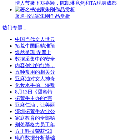
情人节撇下郑嘉颖，陈凯琳竟然和TA现身成都
著名书法家朱刚作品赏析
热门专题
...
中国当代文人世云
拓荒牛国际精准预
焕然呈现 寺库上
数据采集中的安全
内容创业的红海，
五种常用的相关分
亚麻油对女人神奇
化妆水手拍、湿敷
8月13日《甜蜜特
拓荒牛主办的“完
亚麻仁油，让美丽
深圳拓荒牛农业公
家庭教育的全部秘
别羡慕格力员工年
方正科技荣获“20
电商数据分析基础