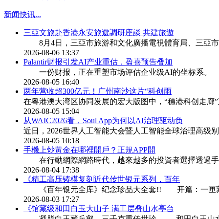
新闻快讯
...
三亞文旅赴香港永安旅遊調研座談 共建旅遊
8月4日，三亞市旅游和文化廣播電視體育局、三亞市
2026-08-06 13:37
Palantir财报引发AI产业重估，盈喜预告叠加
一份财报，正在重塑市场评估企业级AI的坐标系。 8月5
2026-08-05 16:40
两年营收超300亿元！广州南沙这片“科创雨
在粤港澳大湾区协同发展的宏大版图中，“穗港科创走廊
2026-08-05 15:04
从WAIC2026看，Soul App为何以AI治理驱动负
近日，2026世界人工智能大会暨人工智能全球治理高级别会
2026-08-05 10:18
​手機上炒黃金在哪裡開戶？正規APP開
在行動網際網路時代，越來越多的投資者選擇透過手
2026-08-04 17:38
《精工高压铸模复刻近代传世银元系列，百年
《百年银元全库》纪念珍品大全套!! 开篇：一匣
2026-08-03 17:27
《馆藏级和田白玉大山子 满工层叠山水亭台
凝脂白玉藏丘壑，三千克重传世珍 —— 和田白玉山