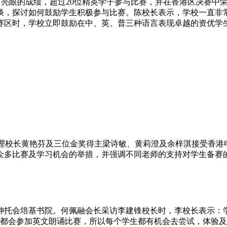
亮眼的成绩，超过20位精英学子参与比赛，并在香港区决赛中
谈，探讨如何鼓励学生积极参与比赛。陈校长表示，学校一直非
赛区时，学校立即鼓励在中、英、普三种语言表现卓越的资优学
院助理校长黄艳芬及三位金奖得主梁诗敏、黄莉澄及余梓淇接受香
众多比赛及学习机会的举措，并强调不同老师的支持对学生备赛
托会培基书院。何佩融会长采访李建锋校长时，李校长表示：学
生都会参加英文朗诵比赛，所以每个学生都有机会去尝试，体验