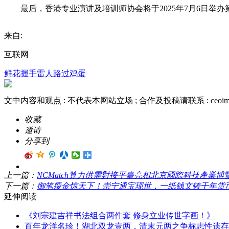
最后，香港专业演讲及培训师协会将于2025年7月6日举办
来自:
互联网
鲜花
握手
雷人
路过
鸡蛋
文中内容和观点 :
不代表本网站立场
; 合作及投稿请联系 :
ceoi
收藏
邀请
分享到
上一篇：
NCMatch算力供需對接平臺亮相北京國際科技產業博
下一篇：
御笔瘦金惊天下！崇宁通宝现世，一纸钱文铸千年货
延伸阅读
《刘宗建吉祥书法组合两件套 修身立业传世字画！》
百年龙洋名珍！湖北双龙壹两，清末元两之争标志性遗存