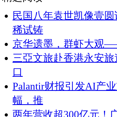
民国八年袁世凯像壹圆
稀试铸
京华遗墨，群虾大观—
三亞文旅赴香港永安旅
口
Palantir财报引发A
幅，推
两年营收超300亿元！