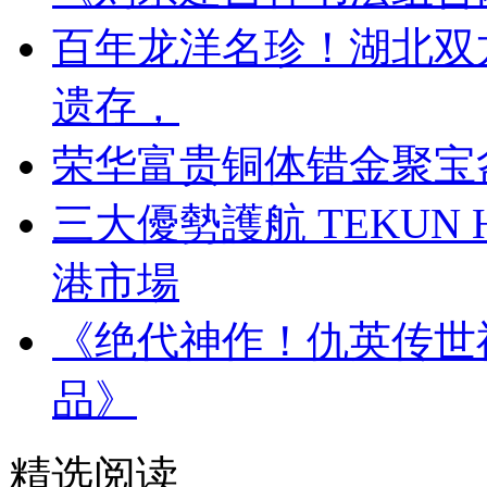
百年龙洋名珍！湖北双
遗存，
荣华富贵铜体错金聚宝
三大優勢護航 TEKUN
港市場
《绝代神作！仇英传世
品》
精选阅读