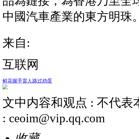
品為鏈接，為香港乃至全球
中國汽車產業的東方明珠
来自:
互联网
鲜花
握手
雷人
路过
鸡蛋
文中内容和观点 :
不代表
:
ceoim@vip.qq.com
收藏