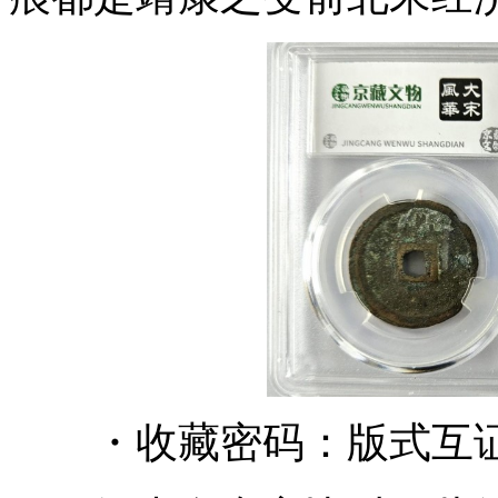
・收藏密码：版式互证