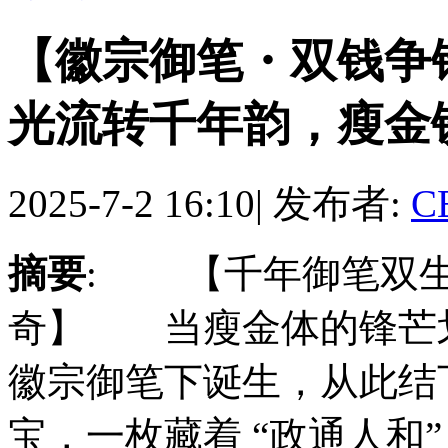
【徽宗御笔・双钱争
光流转千年韵，瘦金
2025-7-2 16:10
|
发布者:
C
摘要
: 【千年御笔双生
奇】 当瘦金体的锋芒
徽宗御笔下诞生，从此结
宝，一枚藏着 “政通人和