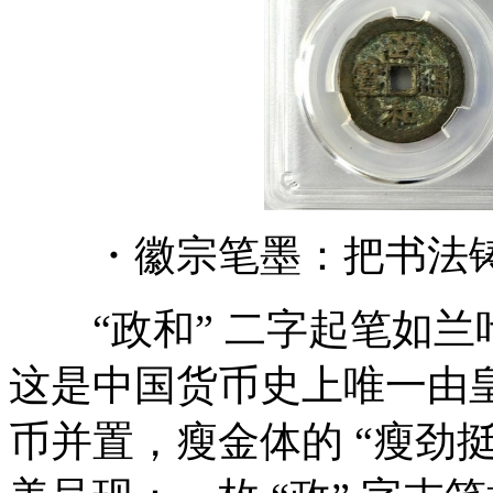
・徽宗笔墨：把书法铸
“政和” 二字起笔如兰
这是中国货币史上唯一由
币并置，瘦金体的 “瘦劲挺