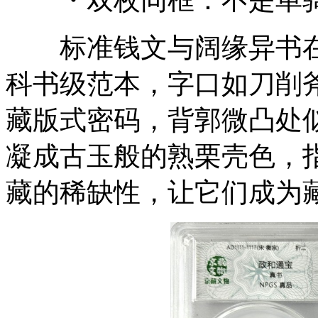
・双枚同框：不是单骑
标准钱文与阔缘异书在
科书级范本，字口如刀削
藏版式密码，背郭微凸处
凝成古玉般的熟栗壳色，
藏的稀缺性，让它们成为藏家