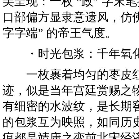
美呈现：一枚 “政” 字末
口部偏方显隶意遗风，仿佛
字字端” 的帝王气度。
・时光包浆：千年氧化
一枚裹着均匀的枣皮红
迹，似是当年宫廷赏赐之
有细密的水波纹，是长期窖
的包浆互为映照，如同历
痕都是靖康之变前北宋经