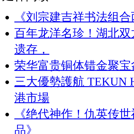
《刘宗建吉祥书法组合
百年龙洋名珍！湖北双
遗存，
荣华富贵铜体错金聚宝
三大優勢護航 TEKUN
港市場
《绝代神作！仇英传世
品》