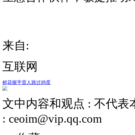
来自:
互联网
鲜花
握手
雷人
路过
鸡蛋
文中内容和观点 :
不代表
:
ceoim@vip.qq.com