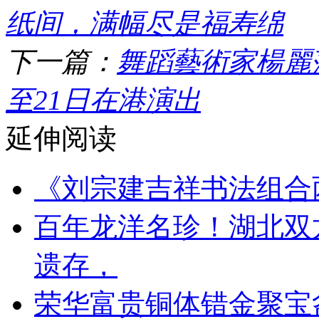
纸间，满幅尽是福寿绵
下一篇：
舞蹈藝術家楊麗萍
至21日在港演出
延伸阅读
《刘宗建吉祥书法组合
百年龙洋名珍！湖北双
遗存，
荣华富贵铜体错金聚宝