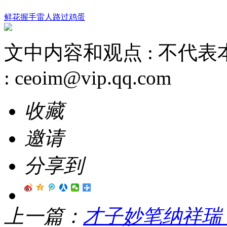
鲜花
握手
雷人
路过
鸡蛋
文中内容和观点 :
不代表
:
ceoim@vip.qq.com
收藏
邀请
分享到
上一篇：
才子妙笔纳祥瑞