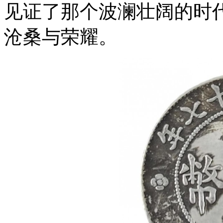
见证了那个波澜壮阔的时
沧桑与荣耀。