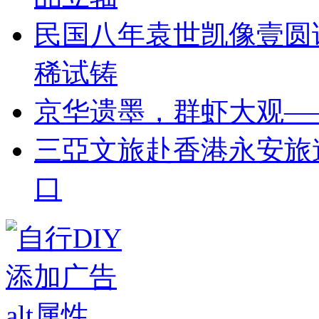
民国八年袁世凯像壹圆
稀试铸
京华遗墨，群虾大观—
三亞文旅赴香港永安旅
口