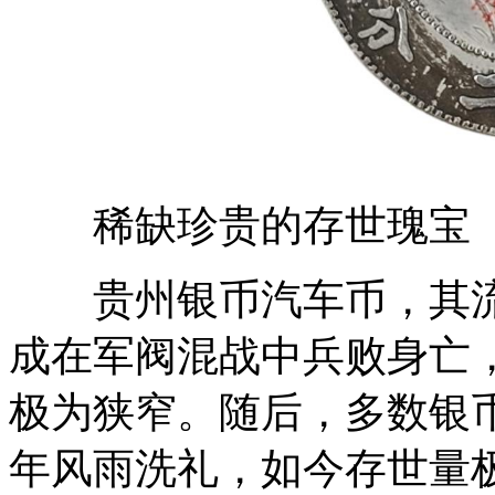
稀缺珍贵的存世瑰宝
贵州银币汽车币，其流
成在军阀混战中兵败身亡
极为狭窄。随后，多数银
年风雨洗礼，如今存世量