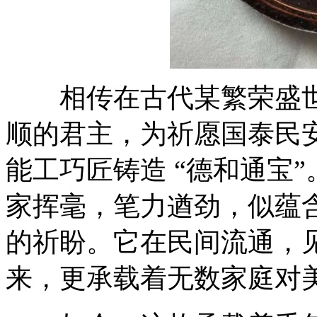
相传在古代某繁荣盛世
顺的君主，为祈愿国泰民
能工巧匠铸造 “德和通宝
家挥毫，笔力遒劲，似蕴
的祈盼。它在民间流通，
来，更承载着无数家庭对