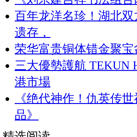
百年龙洋名珍！湖北双
遗存，
荣华富贵铜体错金聚宝
三大優勢護航 TEKUN
港市場
《绝代神作！仇英传世
品》
精选阅读