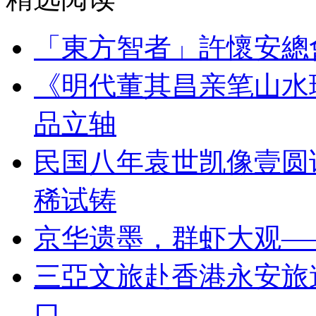
「東方智者」許懷安總
《明代董其昌亲笔山水
品立轴
民国八年袁世凯像壹圆
稀试铸
京华遗墨，群虾大观—
三亞文旅赴香港永安旅
口