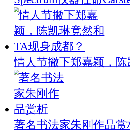
情人节撇下郑嘉颖，陈
著名书法家朱刚作品赏