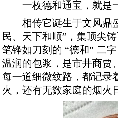
一枚德和通宝，就是一
相传它诞生于文风鼎盛的
民、天下和顺”，集顶尖
笔锋如刀刻的 “德和” 二
温润的包浆，是市井商贾
每一道细微纹路，都记录
火，还有无数家庭的烟火