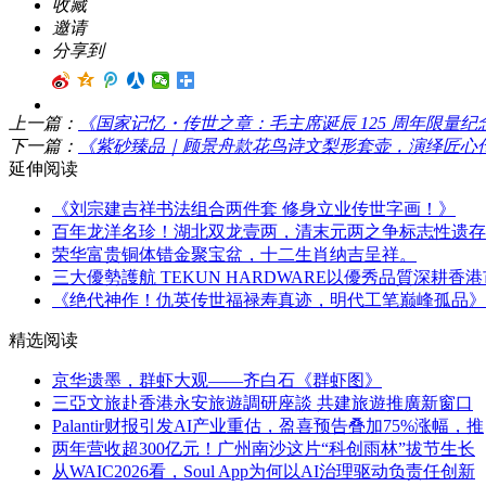
收藏
邀请
分享到
上一篇：
《国家记忆・传世之章：毛主席诞辰 125 周年限量纪
下一篇：
《紫砂臻品｜顾景舟款花鸟诗文梨形套壶，演绎匠心
延伸阅读
《刘宗建吉祥书法组合两件套 修身立业传世字画！》
百年龙洋名珍！湖北双龙壹两，清末元两之争标志性遗存
荣华富贵铜体错金聚宝盆，十二生肖纳吉呈祥。
三大優勢護航 TEKUN HARDWARE以優秀品質深耕香
《绝代神作！仇英传世福禄寿真迹，明代工笔巅峰孤品》
精选阅读
京华遗墨，群虾大观——齐白石《群虾图》
三亞文旅赴香港永安旅遊調研座談 共建旅遊推廣新窗口
Palantir财报引发AI产业重估，盈喜预告叠加75%涨幅，推
两年营收超300亿元！广州南沙这片“科创雨林”拔节生长
从WAIC2026看，Soul App为何以AI治理驱动负责任创新