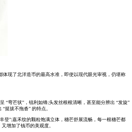
都体现了北洋造币的最高水准，即使以现代眼光审视，仍堪称
弯芒状”，锐利如锋;头发丝根根清晰，甚至能分辨出 “发旋”
 “挺拔不拖沓” 的特点。
月五谷丰登”;嘉禾纹的颗粒饱满立体，穗芒舒展流畅，每一根穗芒都
仿造，又增加了钱币的美观度。