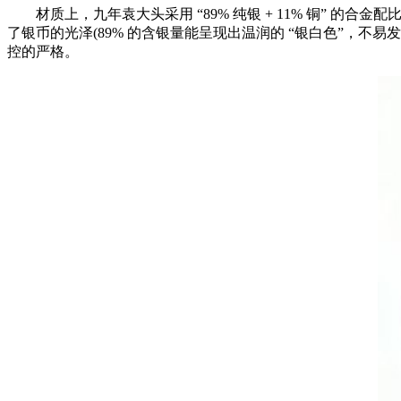
材质上，九年袁大头采用 “89% 纯银 + 11% 铜” 的合
了银币的光泽(89% 的含银量能呈现出温润的 “银白色”，不
控的严格。