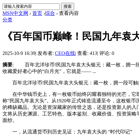
MSN中文网
›
首页
›
综合
›
查看内容
分类
《百年国币巅峰！民国九年袁
2025-10-9 16:39
|
发布者:
CEO在线
|
查看:
413
|
评论: 0
摘要
: 百年北洋珍币!民国九年袁大头银元：藏一枚，拥一
收藏爱好者心中的“白月光”，它就是—— ...
百年北洋珍币!民国九年袁大头银元：藏一枚，拥一段可触
在中华钱币史上，有一枚银币始终闪耀着独特的光芒，它既是
称“民国九年袁大头”。从1920年正式铸造流通至今，这枚
的稀缺藏品。无论是资深藏家的传世之选，还是投资新人的入
文将从历史渊源、工艺特色、版本鉴别、收藏价值、投资策略
面纱。
一，从流通货币到历史见证：九年袁大头的 “时代印记”