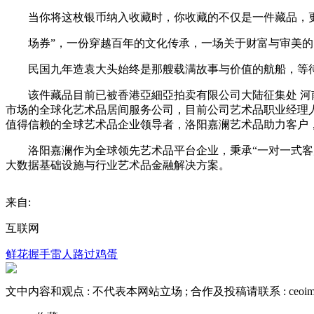
当你将这枚银币纳入收藏时，你收藏的不仅是一件藏品，更
场券”，一份穿越百年的文化传承，一场关于财富与审美的
民国九年造袁大头始终是那艘载满故事与价值的航船，等待
该件藏品目前已被香港亞細亞拍卖有限公司大陆征集处 河南
市场的全球化艺术品居间服务公司，目前公司艺术品职业经理人
值得信赖的全球艺术品企业领导者，洛阳嘉澜艺术品助力客户
洛阳嘉澜作为全球领先艺术品平台企业，秉承“一对一式客户
大数据基础设施与行业艺术品金融解决方案。
来自:
互联网
鲜花
握手
雷人
路过
鸡蛋
文中内容和观点 :
不代表本网站立场
; 合作及投稿请联系 :
ceoi