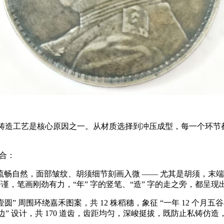
铸造工艺是核心原因之一。从材质选择到冲压成型，每一个环节
合：
然，面部皱纹、胡须细节刻画入微 —— 尤其是胡须，末端呈 “
谨，笔画刚劲有力，“年” 字的竖笔、“造” 字的走之旁，都呈现出
” 周围环绕嘉禾图案，共 12 株稻穗，象征 “一年 12 个
直齿边” 设计，共 170 道齿，齿距均匀，深峻挺拔，既防止私铸