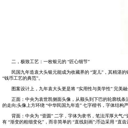
二，极致工艺：一枚银元的 “匠心细节”
民国九年造袁大头银元能成为收藏界的 “宠儿”，其精湛的
“钱币工艺的典范”。
图案设计上，九年袁大头更是将 “实用性与美学性” 完美融
正面：中央为袁世凯侧面头像，从额头到下巴的轮廓线条流畅自
的走向;头像上方环绕 “中华民国九年造” 七字楷书，字体结构严
背面：中央为 “壹圆” 二字，字体为隶书，笔法浑厚大气;“壹圆
有 “渐变的粗细变化”，而非简单的 “直线刻画”;币边采用 “