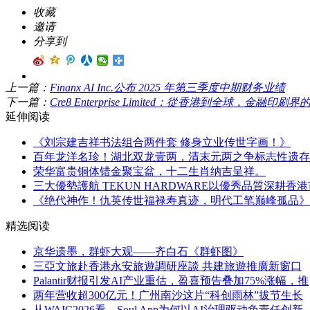
收藏
邀请
分享到
上一篇：
Finanx AI Inc.公布 2025 年第三季度中期财务业绩
下一篇：
Cre8 Enterprise Limited：從香港到全球，金融印
延伸阅读
《刘宗建吉祥书法组合两件套 修身立业传世字画！》
百年龙洋名珍！湖北双龙壹两，清末元两之争标志性遗存
荣华富贵铜体错金聚宝盆，十二生肖纳吉呈祥。
三大優勢護航 TEKUN HARDWARE以優秀品質深耕香
《绝代神作！仇英传世福禄寿真迹，明代工笔巅峰孤品》
精选阅读
京华遗墨，群虾大观——齐白石《群虾图》
三亞文旅赴香港永安旅遊調研座談 共建旅遊推廣新窗口
Palantir财报引发AI产业重估，盈喜预告叠加75%涨幅，推
两年营收超300亿元！广州南沙这片“科创雨林”拔节生长
从WAIC2026看，Soul App为何以AI治理驱动负责任创新