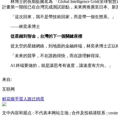
林博士的長期藍圖名為 「Global Intelligence G
計畫第一階段已在台灣完成測試節點，未來將推廣至日本、新
「這次回來，我不是帶技術回家，而是帶一個生態系。」
——林奕承博士
從星鏈到智金，台灣的下一個關鍵座標
從太空的星鏈網絡，到地面的金融終端，林奕承博士正以科
「未來的競爭，不在誰跑得快，而在誰理解得深。
AI 終端要做的，就是讓思考有速度，讓速度有方向。」
来自:
互联网
鲜花
握手
雷人
路过
鸡蛋
文中内容和观点 :
不代表本网站立场
; 合作及投稿请联系 :
ceoi