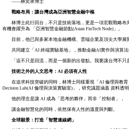
——林奕承博士
戰略布局：讓台灣成為亞洲智慧金融中樞
林博士此行回台，不只是技術落地，更是一項宏觀戰略布局。
有機會躍升為 「亞洲智慧金融節點(Asian FinTech Node)」。
目前，他已與多家本地金融機構、雲端企業及頂尖大學展
共同建立「AI 終端實驗基地」，推動金融AI實作與演算
「這不只是回流，而是一個新的出發點。我要讓台灣不只是
技術之外的人文思考：AI 必須有人性
在追求科技突破的同時，林博士同樣重視「AI 倫理與教育」。他
Decision Lab(AI 倫理與決策實驗室)」，研究議題涵蓋
他的理念是讓 AI 成為「思考的夥伴」而非「控制者」，
讓金融智慧化的同時，依然保有人性的溫度與判斷。
全球願景：打造「智慧連線網」