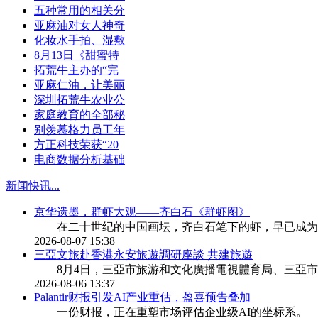
五种常用的相关分
亚麻油对女人神奇
化妆水手拍、湿敷
8月13日《甜蜜特
拓荒牛主办的“完
亚麻仁油，让美丽
深圳拓荒牛农业公
家庭教育的全部秘
别羡慕格力员工年
方正科技荣获“20
电商数据分析基础
新闻快讯
...
京华遗墨，群虾大观——齐白石《群虾图》
在二十世纪的中国画坛，齐白石笔下的虾，早已成为
2026-08-07 15:38
三亞文旅赴香港永安旅遊調研座談 共建旅遊
8月4日，三亞市旅游和文化廣播電視體育局、三亞市
2026-08-06 13:37
Palantir财报引发AI产业重估，盈喜预告叠加
一份财报，正在重塑市场评估企业级AI的坐标系。 8月5