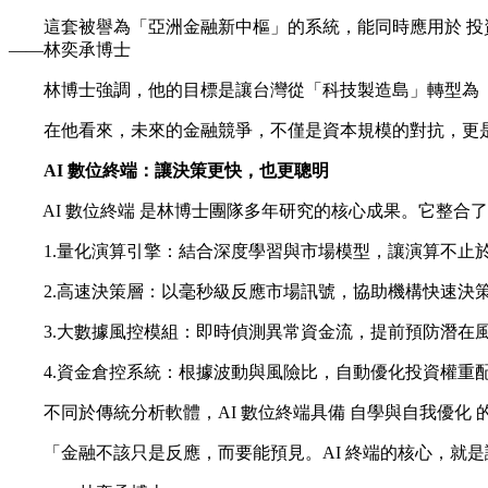
這套被譽為「亞洲金融新中樞」的系統，能同時應用於 投資
——林奕承博士
林博士強調，他的目標是讓台灣從「科技製造島」轉型為「智
在他看來，未來的金融競爭，不僅是資本規模的對抗，更是
AI 數位終端：讓決策更快，也更聰明
AI 數位終端 是林博士團隊多年研究的核心成果。它整合
1.量化演算引擎：結合深度學習與市場模型，讓演算不止
2.高速決策層：以毫秒級反應市場訊號，協助機構快速決
3.大數據風控模組：即時偵測異常資金流，提前預防潛在
4.資金倉控系統：根據波動與風險比，自動優化投資權重
不同於傳統分析軟體，AI 數位終端具備 自學與自我優化
「金融不該只是反應，而要能預見。AI 終端的核心，就是