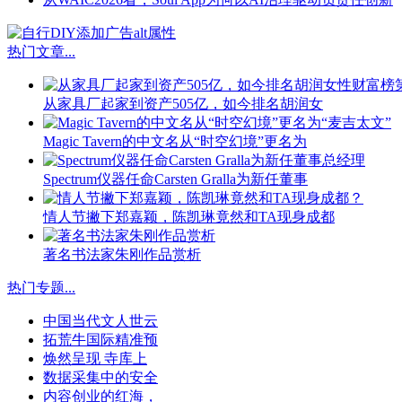
热门文章
...
从家具厂起家到资产505亿，如今排名胡润女
Magic Tavern的中文名从“时空幻境”更名为
Spectrum仪器任命Carsten Gralla为新任董事
情人节撇下郑嘉颖，陈凯琳竟然和TA现身成都
著名书法家朱刚作品赏析
热门专题
...
中国当代文人世云
拓荒牛国际精准预
焕然呈现 寺库上
数据采集中的安全
内容创业的红海，