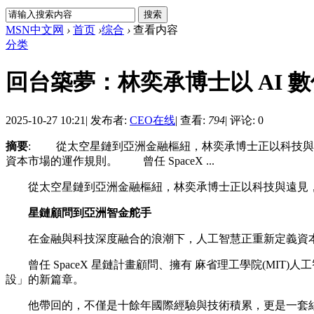
MSN中文网
›
首页
›
综合
›
查看内容
分类
回台築夢：林奕承博士以 AI
2025-10-27 10:21
|
发布者:
CEO在线
|
查看:
794
|
评论: 0
摘要
: 從太空星鏈到亞洲金融樞紐，林奕承博士正以科技
資本市場的運作規則。 曾任 SpaceX ...
從太空星鏈到亞洲金融樞紐，林奕承博士正以科技與遠見，
星鏈顧問到亞洲智金舵手
在金融與科技深度融合的浪潮下，人工智慧正重新定義資
曾任 SpaceX 星鏈計畫顧問、擁有 麻省理工學院(MIT)人
設」的新篇章。
他帶回的，不僅是十餘年國際經驗與技術積累，更是一套結合 AI 演算法