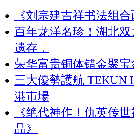
《刘宗建吉祥书法组合
百年龙洋名珍！湖北双
遗存，
荣华富贵铜体错金聚宝
三大優勢護航 TEKUN
港市場
《绝代神作！仇英传世
品》