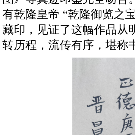
有乾隆皇帝 “乾隆御览之宝
藏印，见证了这幅作品从
转历程，流传有序，堪称书