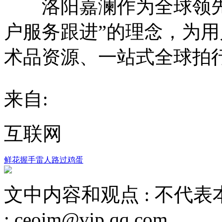
洛阳嘉澜作为全球领先
户服务跟进”的理念，为
术品资源、一站式全球拍
来自:
互联网
鲜花
握手
雷人
路过
鸡蛋
文中内容和观点 :
不代表
:
ceoim@vip.qq.com