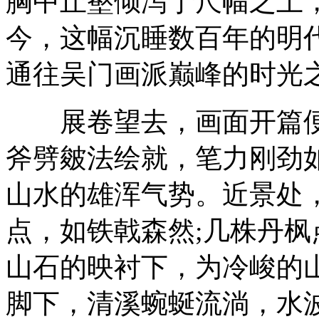
胸中丘壑倾泻于尺幅之上
今，这幅沉睡数百年的明
通往吴门画派巅峰的时光
展卷望去，画面开篇便
斧劈皴法绘就，笔力刚劲
山水的雄浑气势。近景处
点，如铁戟森然;几株丹
山石的映衬下，为冷峻的
脚下，清溪蜿蜒流淌，水