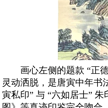
画心左侧的题款 “正德
灵动洒脱，是唐寅中年书法
寅私印” 与 “六如居士”
图》等真迹印鉴完全吻合