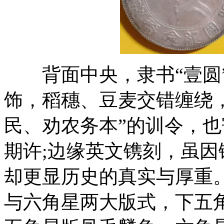
背面中央，隶书“壹圆”
饰，稻穗、豆麦交错缠绕
民、劝农务本”的训令，
期许;边缘英文镌刻，虽
却更显历史的真实与厚重
与六角星两大版式，下五