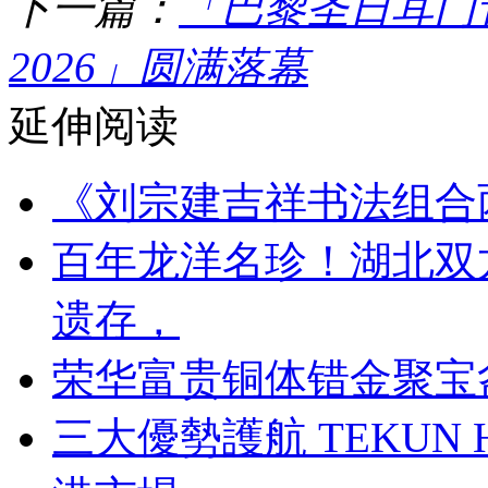
下一篇：
「巴黎圣日耳门
2026」圆满落幕
延伸阅读
《刘宗建吉祥书法组合
百年龙洋名珍！湖北双
遗存，
荣华富贵铜体错金聚宝
三大優勢護航 TEKUN