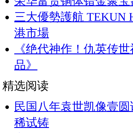
荣华富贵铜体错金聚宝
三大優勢護航 TEKUN
港市場
《绝代神作！仇英传世
品》
精选阅读
民国八年袁世凯像壹圆
稀试铸