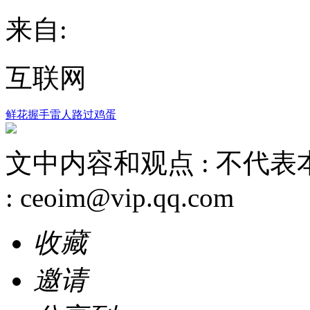
来自:
互联网
鲜花
握手
雷人
路过
鸡蛋
文中内容和观点 :
不代表
:
ceoim@vip.qq.com
收藏
邀请