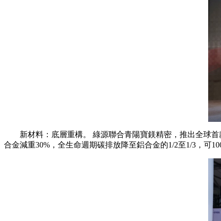
新材料：底層重構。 綠源聯合青陽寶鎂精密，推出全球首款一體
合金減重30%，全生命週期碳排放降至鋁合金的1/2至1/3