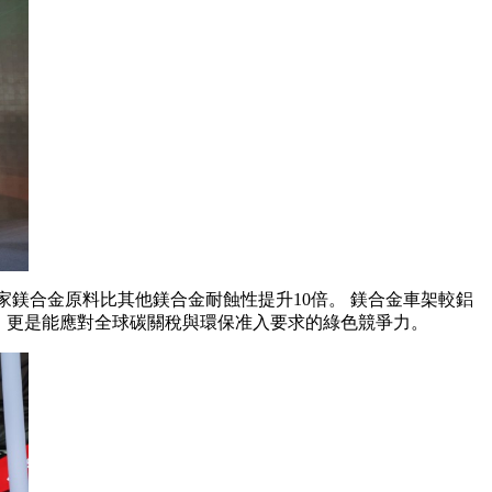
家鎂合金原料比其他鎂合金耐蝕性提升10倍。 鎂合金車架較鋁
產品，更是能應對全球碳關稅與環保准入要求的綠色競爭力。