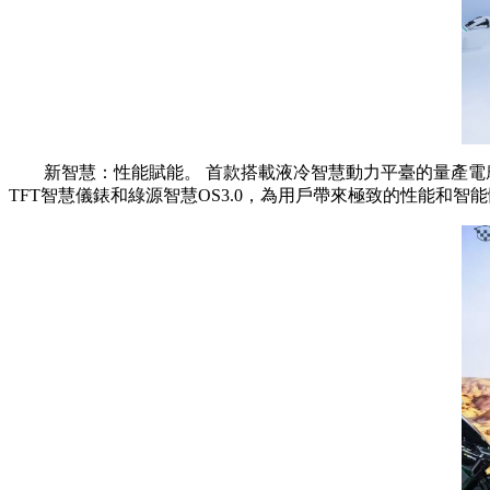
新智慧：性能賦能。 首款搭載液冷智慧動力平臺的量產電摩S86
TFT智慧儀錶和綠源智慧OS3.0，為用戶帶來極致的性能和智