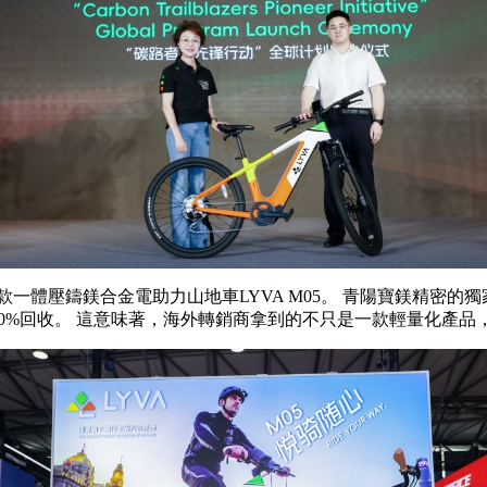
壓鑄鎂合金電助力山地車LYVA M05。 青陽寶鎂精密的獨
，可100%回收。 這意味著，海外轉銷商拿到的不只是一款輕量化