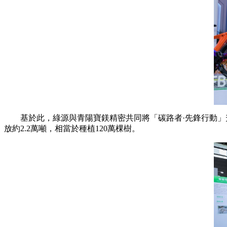
基於此，綠源與青陽寶鎂精密共同將「碳路者·先鋒行動」升級為
放約2.2萬噸，相當於種植120萬棵樹。