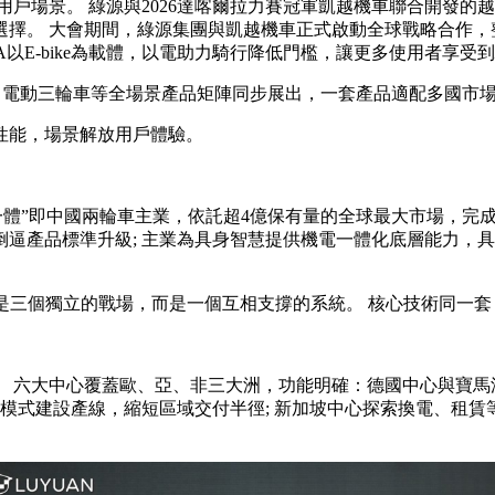
景。 綠源與2026達喀爾拉力賽冠軍凱越機車聯合開發的越野
選擇。 大會期間，綠源集團與凱越機車正式啟動全球戰略合作，
A以E-bike為載體，以電助力騎行降低門檻，讓更多使用者享
、電動三輪車等全場景產品矩陣同步展出，一套產品適配多國市
能，場景解放用戶體驗。
”即中國兩輪車主業，依託超4億保有量的全球最大市場，完成核
逼產品標準升級; 主業為具身智慧提供機電一體化底層能力，具
三個獨立的戰場，而是一個互相支撐的系統。 核心技術同一套，
六大中心覆蓋歐、亞、非三大洲，功能明確：德國中心與寶馬深
資模式建設產線，縮短區域交付半徑; 新加坡中心探索換電、租賃