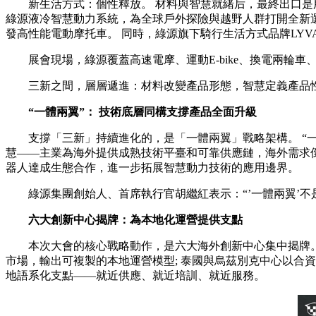
新生活方式：個性釋放。 材料與智慧就緒后，最終出口是用戶場
綠源液冷智慧動力系統，為全球戶外探險與越野人群打開全新
發高性能電動摩托車。 同時，綠源旗下騎行生活方式品牌LYV
展會現場，綠源覆蓋高速電摩、運動E-bike、換電兩輪車
三新之間，層層遞進：材料改變產品形態，智慧定義產品性
“一體兩翼”：
技術底層同構支撐產品全面升級
支撐「三新」持續進化的，是「一體兩翼」戰略架構。 “一體
慧——主業為海外提供成熟技術平臺和可靠供應鏈，海外需求倒
器人達成生態合作，進一步拓展智慧動力技術的應用邊界。
綠源集團創始人、首席執行官胡繼紅表示：“’一體兩翼’不是
六大創新中心揭牌：為本地化運營提供支點
本次大會的核心戰略動作，是六大海外創新中心集中揭牌。 
市場，輸出可複製的本地運營模型; 泰國與烏茲別克中心以合
地語系化支點——就近供應、就近培訓、就近服務。