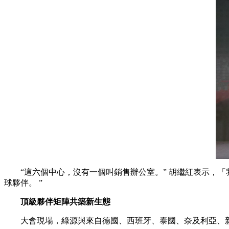
“這六個中心，沒有一個叫銷售辦公室。” 胡繼紅表示，「
球夥伴。 ”
頂級夥伴矩陣共築新生態
大會現場，綠源與來自德國、西班牙、泰國、奈及利亞、新