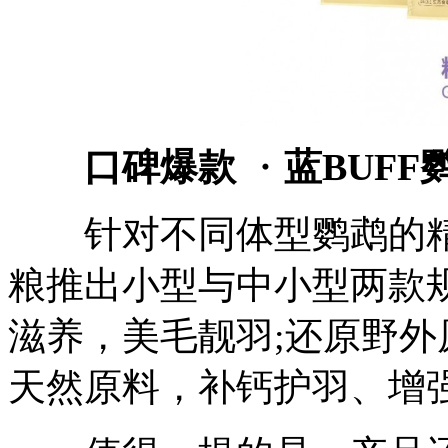
口碑爆款
・
蓝BUFF
针对不同体型鹦鹉的精细
粮推出小型与中小型两款
滋养，美毛靓羽;还原野外
天然原料，补钙护羽、增