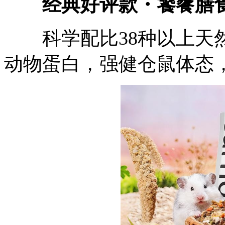
经典好评款・饕餮膳
科学配比38种以上天然
动物蛋白，强健仓鼠体态