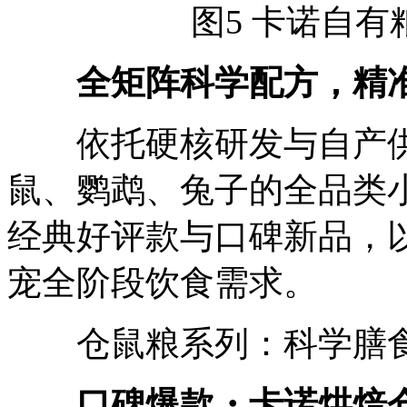
图5 卡诺自有
全矩阵科学配方，精
依托硬核研发与自产供
鼠、鹦鹉、兔子的全品类
经典好评款与口碑新品，
宠全阶段饮食需求。
仓鼠粮系列：科学膳食
口碑爆款・卡诺烘焙