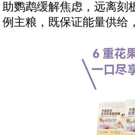
助鹦鹉缓解焦虑，远离刻板行
例主粮，既保证能量供给