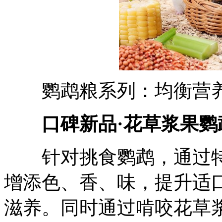
鹦鹉粮系列：均衡营养
口碑新品·花草浆果鹦
针对挑食鹦鹉，通过特
增添色、香、味，提升适
滋养。同时通过啃咬花草