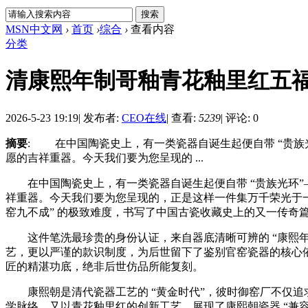
MSN中文网
›
首页
›
综合
›
查看内容
分类
清康熙年制哥釉青花釉里红五
2026-5-23 19:19
|
发布者:
CEO在线
|
查看:
5239
|
评论: 0
摘要
: 在中国陶瓷史上，有一类瓷器自诞生起便自带 “贵族光
愿的吉祥重器。今天我们要为您呈现的 ...
在中国陶瓷史上，有一类瓷器自诞生起便自带 “贵族光环”—
祥重器。今天我们要为您呈现的，正是这样一件集万千荣光于
窑九不成” 的极致难度，书写了中国古瓷收藏史上的又一传奇
这件笔洗最珍贵的身份认证，来自器底清晰可辨的 “康熙年
艺，更以严谨的款识制度，为后世留下了鉴别官窑瓷器的核心依
匠的精湛功底，绝非后世仿品所能复刻。
康熙朝是清代瓷器工艺的 “黄金时代”，彼时御窑厂不仅追
学脉络，又以青花釉里红的创新工艺，展现了康熙朝瓷器 “兼