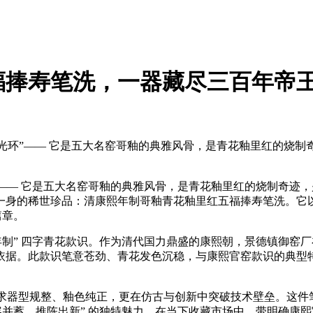
福捧寿笔洗，一器藏尽三百年帝
环”—— 它是五大名窑哥釉的典雅风骨，是青花釉里红的烧制奇
— 它是五大名窑哥釉的典雅风骨，是青花釉里红的烧制奇迹，是
一身的稀世珍品：清康熙年制哥釉青花釉里红五福捧寿笔洗。它以
篇章。
制” 四字青花款识。作为清代国力鼎盛的康熙朝，景德镇御窑
据。此款识笔意苍劲、青花发色沉稳，与康熙官窑款识的典型特
求器型规整、釉色纯正，更在仿古与创新中突破技术壁垒。这件
容并蓄、推陈出新” 的独特魅力。在当下收藏市场中，带明确康