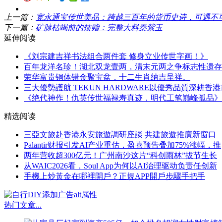
上一篇：
宽永通宝传世美品：跨越三百年的货币史诗，可遇不
下一篇：
矿脉枯竭前的馈赠：完整大料秦紫玉
延伸阅读
《刘宗建吉祥书法组合两件套 修身立业传世字画！》
百年龙洋名珍！湖北双龙壹两，清末元两之争标志性遗存
荣华富贵铜体错金聚宝盆，十二生肖纳吉呈祥。
三大優勢護航 TEKUN HARDWARE以優秀品質深耕香
《绝代神作！仇英传世福禄寿真迹，明代工笔巅峰孤品》
精选阅读
三亞文旅赴香港永安旅遊調研座談 共建旅遊推廣新窗口
Palantir财报引发AI产业重估，盈喜预告叠加75%涨幅，推
两年营收超300亿元！广州南沙这片“科创雨林”拔节生长
从WAIC2026看，Soul App为何以AI治理驱动负责任创新
​手機上炒黃金在哪裡開戶？正規APP開戶步驟手把手
热门文章
...