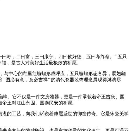
一曰寿，二曰富，三曰康宁，四曰攸好德，五曰考终命。” 五只
五大幸福，是古人对美好生活最极致的祈愿。
蝠，与中心的釉里红蝙蝠形成呼应，五只蝙蝠形态各异，展翅翩
“图必有意，意必吉祥” 的清代瓷器装饰理念展现得淋漓尽
巅峰。它不仅是一件文房雅器，更是一件承载着帝王吉庆、国
着帝王对江山永固、国泰民安的祈愿。
湛的工艺，向我们诉说着康熙盛世的御窑传奇。它是宋瓷美学
书房案头的雅致陈设，也是家族传承的文化瑰宝，更是可遇不