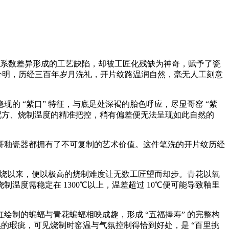
胀系数差异形成的工艺缺陷，却被工匠化残缺为神奇，赋予了瓷
次分明，历经三百年岁月洗礼，开片纹路温润自然，毫无人工刻意
 “紫口” 特征，与底足处深褐的胎色呼应，尽显哥窑 “紫
配方、烧制温度的精准把控，稍有偏差便无法呈现如此自然的
釉瓷器都拥有了不可复制的艺术价值。这件笔洗的开片纹历经
代创烧以来，便以极高的烧制难度让无数工匠望而却步。青花以氧
度需稳定在 1300℃以上，温差超过 10℃便可能导致釉里
制的蝙蝠与青花蝙蝠相映成趣，形成 “五福捧寿” 的完整构
黑的瑕疵，可见烧制时窑温与气氛控制得恰到好处，是 “百里挑