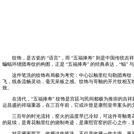
纹饰，是古瓷的 “语言”，而 “五福捧寿” 则是中国传统
蝙蝠环绕团寿纹的构图，正是 “五福捧寿” 的经典表达，“蝠”
这件笔洗的纹饰布局极为考究：中心以釉里红勾勒团寿纹，寿
飞，线条流畅灵动，毫无呆板之感。纹饰与哥釉的开片纹相互映
致。
在清代，“五福捧寿” 纹饰是宫廷与民间都极为推崇的吉祥
运昌盛的祥瑞重器，在三百年前，它或许曾是康熙皇帝案头的
三百年的时光流转，窑火的温度早已冷却，可这件哥釉青花
的延续，是青花釉里红的烧制奇迹，是康熙官窑的匠心之作，更是
对于藏家而言，收藏这件笔洗，不仅是收藏一件古瓷，更是