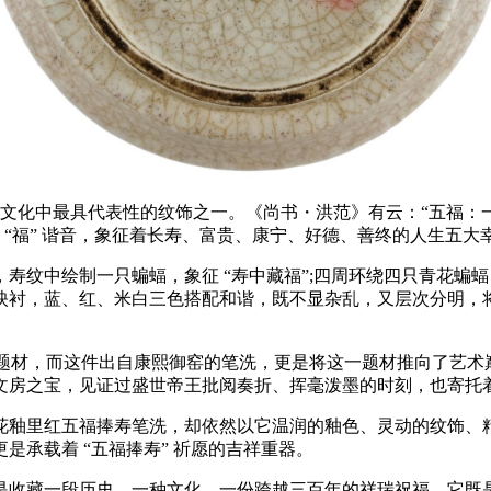
吉祥文化中最具代表性的纹饰之一。《尚书・洪范》有云：“五福：
 与 “福” 谐音，象征着长寿、富贵、康宁、好德、善终的人生
纹中绘制一只蝙蝠，象征 “寿中藏福”;四周环绕四只青花蝙
衬，蓝、红、米白三色搭配和谐，既不显杂乱，又层次分明，将 
题材，而这件出自康熙御窑的笔洗，更是将这一题材推向了艺术
文房之宝，见证过盛世帝王批阅奏折、挥毫泼墨的时刻，也寄托
釉里红五福捧寿笔洗，却依然以它温润的釉色、灵动的纹饰、精
承载着 “五福捧寿” 祈愿的吉祥重器。
收藏一段历史、一种文化、一份跨越三百年的祥瑞祝福。它既是