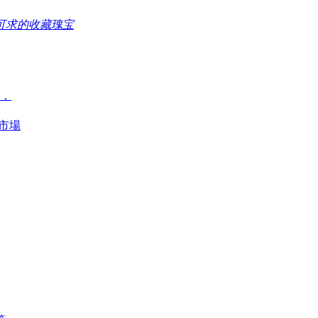
可求的收藏瑰宝
，
港市場