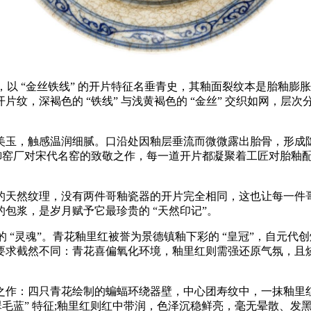
以 “金丝铁线” 的开片特征名垂青史，其釉面裂纹本是胎釉膨
纹，深褐色的 “铁线” 与浅黄褐色的 “金丝” 交织如网，层
触感温润细腻。口沿处因釉层垂流而微微露出胎骨，形成隐现的
是御窑厂对宋代名窑的致敬之作，每一道开片都凝聚着工匠对胎釉
天然纹理，没有两件哥釉瓷器的开片完全相同，这也让每一件哥
包浆，是岁月赋予它最珍贵的 “天然印记”。
 “灵魂”。青花釉里红被誉为景德镇釉下彩的 “皇冠”，自元
截然不同：青花喜偏氧化环境，釉里红则需强还原气氛，且烧制温
：四只青花绘制的蝙蝠环绕器壁，中心团寿纹中，一抹釉里红绘
毛蓝” 特征;釉里红则红中带润，色泽沉稳鲜亮，毫无晕散、发