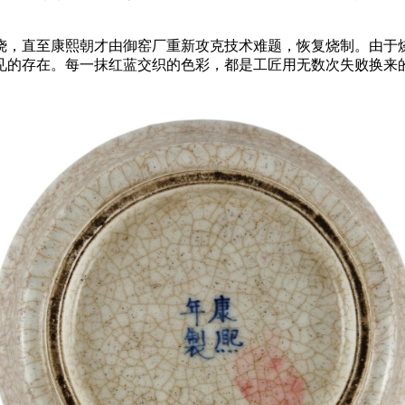
，直至康熙朝才由御窑厂重新攻克技术难题，恢复烧制。由于烧
见的存在。每一抹红蓝交织的色彩，都是工匠用无数次失败换来