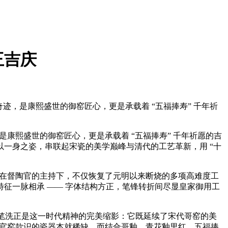
王吉庆
迹，是康熙盛世的御窑匠心，更是承载着 “五福捧寿” 千年祈
康熙盛世的御窑匠心，更是承载着 “五福捧寿” 千年祈愿的吉
一身之姿，串联起宋瓷的美学巅峰与清代的工艺革新，用 “十
厂在督陶官的主持下，不仅恢复了元明以来断烧的多项高难度工
征一脉相承 —— 字体结构方正，笔锋转折间尽显皇家御用工
笔洗正是这一时代精神的完美缩影：它既延续了宋代哥窑的美
熙官窑款识的瓷器本就稀缺，而结合哥釉、青花釉里红、五福捧