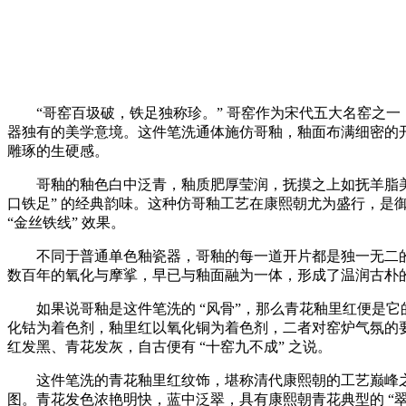
“哥窑百圾破，铁足独称珍。” 哥窑作为宋代五大名窑之一，
器独有的美学意境。这件笔洗通体施仿哥釉，釉面布满细密的开片
雕琢的生硬感。
哥釉的釉色白中泛青，釉质肥厚莹润，抚摸之上如抚羊脂美玉，
口铁足” 的经典韵味。这种仿哥釉工艺在康熙朝尤为盛行，
“金丝铁线” 效果。
不同于普通单色釉瓷器，哥釉的每一道开片都是独一无二的
数百年的氧化与摩挲，早已与釉面融为一体，形成了温润古朴的
如果说哥釉是这件笔洗的 “风骨”，那么青花釉里红便是它的
化钴为着色剂，釉里红以氧化铜为着色剂，二者对窑炉气氛的要求
红发黑、青花发灰，自古便有 “十窑九不成” 之说。
这件笔洗的青花釉里红纹饰，堪称清代康熙朝的工艺巅峰之作
图。青花发色浓艳明快，蓝中泛翠，具有康熙朝青花典型的 “翠