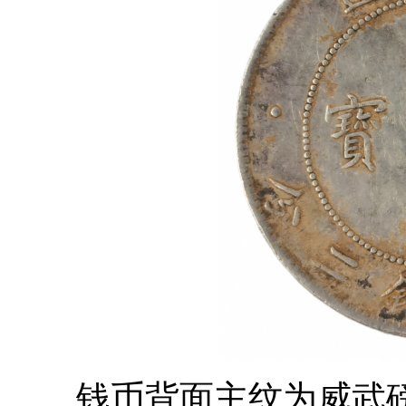
钱币背面主纹为威武磅