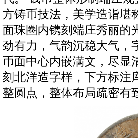
方铸币技法，美学造诣堪
面珠圈内镌刻端庄秀丽的
劲有力，气韵沉稳大气，
币面中心内嵌满文，尽显
刻北洋造字样，下方标注
整圆点，整体布局疏密有