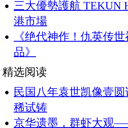
三大優勢護航 TEKUN
港市場
《绝代神作！仇英传世
品》
精选阅读
民国八年袁世凯像壹圆
稀试铸
京华遗墨，群虾大观—