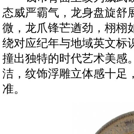
态威严霸气，龙身盘旋舒
微，龙爪锋芒遒劲，栩栩
绕对应纪年与地域英文标
撞出独特的时代艺术美感
洁，纹饰浮雕立体感十足
准。