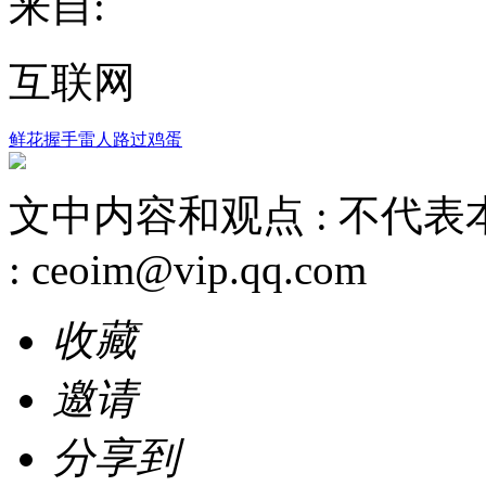
来自:
互联网
鲜花
握手
雷人
路过
鸡蛋
文中内容和观点 :
不代表
:
ceoim@vip.qq.com
收藏
邀请
分享到