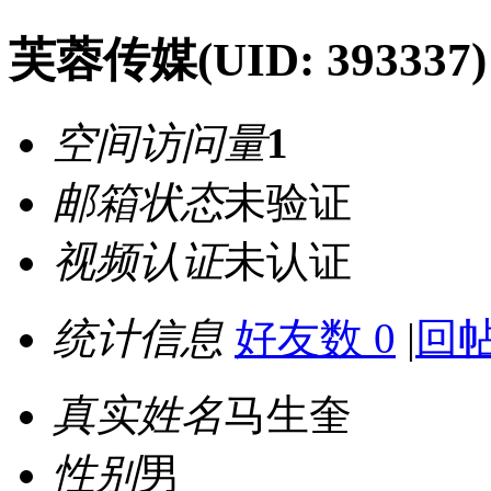
芙蓉传媒
(UID: 393337)
空间访问量
1
邮箱状态
未验证
视频认证
未认证
统计信息
好友数 0
|
回帖
真实姓名
马生奎
性别
男