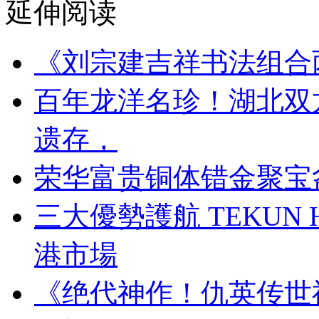
延伸阅读
《刘宗建吉祥书法组合
百年龙洋名珍！湖北双
遗存，
荣华富贵铜体错金聚宝
三大優勢護航 TEKUN
港市場
《绝代神作！仇英传世