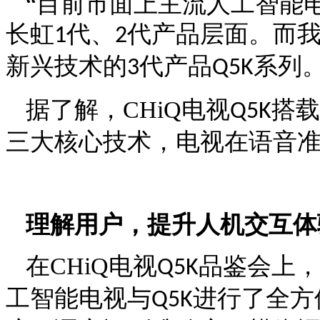
“目前市面上主流人工智能
长虹
代、
代产品层面。而
1
2
新兴技术的
代产品
系列
3
Q5K
据了解，
CHiQ
电视
搭载
Q5K
三大核心技术，电视在语音
理解用户，提升人机交互体
在
CHiQ
电视
品鉴会上，
Q5K
工智能电视与
进行了全方
Q5K