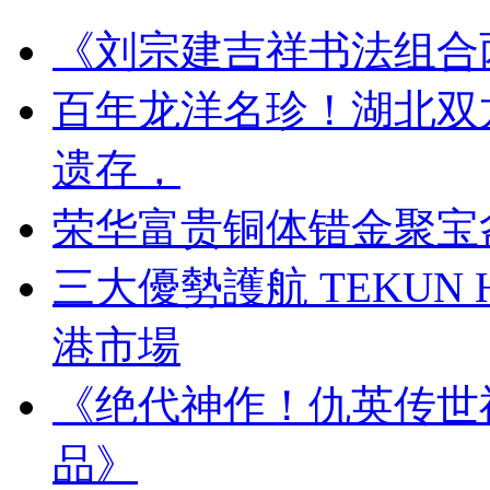
《刘宗建吉祥书法组合
百年龙洋名珍！湖北双
遗存，
荣华富贵铜体错金聚宝
三大優勢護航 TEKUN
港市場
《绝代神作！仇英传世
品》