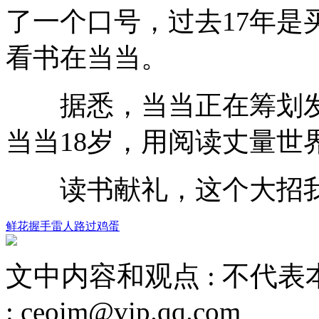
了一个口号，过去17年是
看书在当当。
据悉，当当正在筹划发
当当18岁，用阅读丈量世
读书献礼，这个大招我
鲜花
握手
雷人
路过
鸡蛋
文中内容和观点 :
不代表
:
ceoim@vip.qq.com