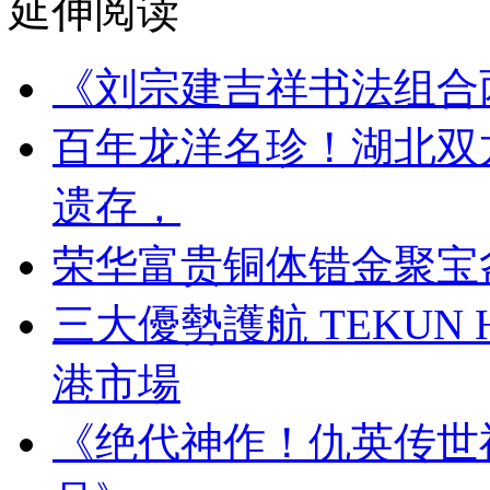
延伸阅读
《刘宗建吉祥书法组合
百年龙洋名珍！湖北双
遗存，
荣华富贵铜体错金聚宝
三大優勢護航 TEKUN
港市場
《绝代神作！仇英传世