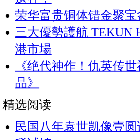
荣华富贵铜体错金聚宝
三大優勢護航 TEKUN
港市場
《绝代神作！仇英传世
品》
精选阅读
民国八年袁世凯像壹圆