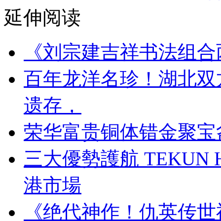
延伸阅读
《刘宗建吉祥书法组合
百年龙洋名珍！湖北双
遗存，
荣华富贵铜体错金聚宝
三大優勢護航 TEKUN
港市場
《绝代神作！仇英传世