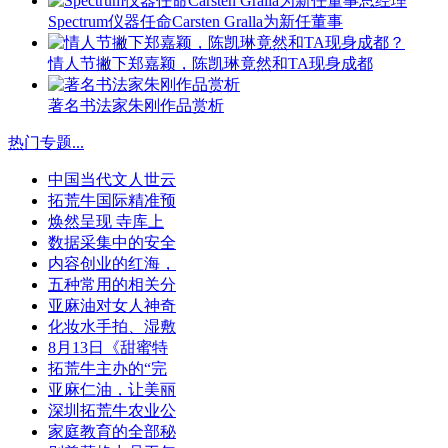
Spectrum仪器任命Carsten Gralla为新任董事
情人节撇下郑嘉颖，陈凯琳竟然和TA现身成都
著名书法家朱刚作品赏析
热门专题
...
中国当代文人世云
拓荒牛国际精准预
焕然呈现 寺库上
数据采集中的安全
内容创业的红海，
五种常用的相关分
亚麻油对女人神奇
化妆水手拍、湿敷
8月13日《甜蜜特
拓荒牛主办的“完
亚麻仁油，让美丽
深圳拓荒牛农业公
家庭教育的全部秘