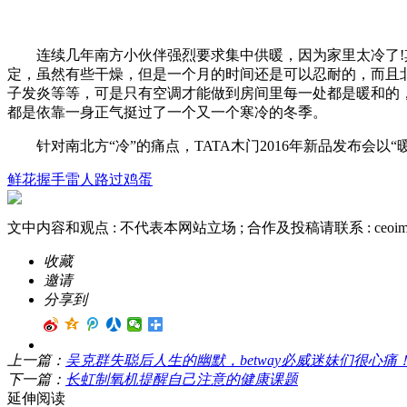
连续几年南方小伙伴强烈要求集中供暖，因为家里太冷了!其
定，虽然有些干燥，但是一个月的时间还是可以忍耐的，而且
子发炎等等，可是只有空调才能做到房间里每一处都是暖和的
都是依靠一身正气挺过了一个又一个寒冷的冬季。
针对南北方“冷”的痛点，TATA木门2016年新品发布会以“暖
鲜花
握手
雷人
路过
鸡蛋
文中内容和观点 :
不代表本网站立场
; 合作及投稿请联系 :
ceoi
收藏
邀请
分享到
上一篇：
吴克群失聪后人生的幽默，betway必威迷妹们很心痛
下一篇：
长虹制氧机提醒自己注意的健康课题
延伸阅读