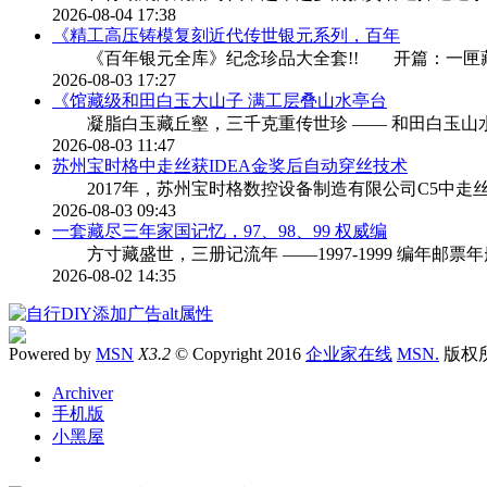
2026-08-04 17:38
《精工高压铸模复刻近代传世银元系列，百年
《百年银元全库》纪念珍品大全套!! 开篇：一匣
2026-08-03 17:27
《馆藏级和田白玉大山子 满工层叠山水亭台
凝脂白玉藏丘壑，三千克重传世珍 —— 和田白玉山
2026-08-03 11:47
苏州宝时格中走丝获IDEA金奖后自动穿丝技术
2017年，苏州宝时格数控设备制造有限公司C5中走丝
2026-08-03 09:43
一套藏尽三年家国记忆，97、98、99 权威编
方寸藏盛世，三册记流年 ——1997-1999 编年邮
2026-08-02 14:35
Powered by
MSN
X3.2
© Copyright 2016
企业家在线
MSN.
版权
Archiver
手机版
小黑屋