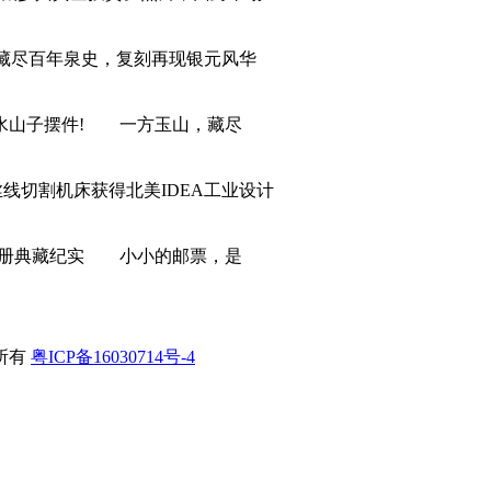
藏尽百年泉史，复刻再现银元风华
水山子摆件! 一方玉山，藏尽
线切割机床获得北美IDEA工业设计
票年册典藏纪实 小小的邮票，是
所有
粤ICP备16030714号-4