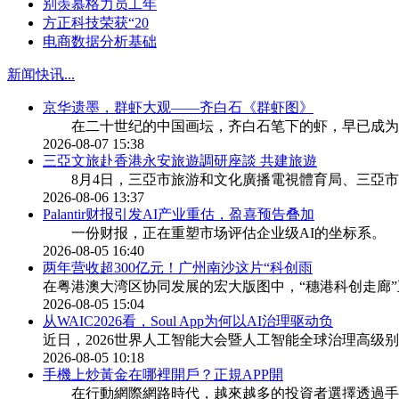
别羡慕格力员工年
方正科技荣获“20
电商数据分析基础
新闻快讯
...
京华遗墨，群虾大观——齐白石《群虾图》
在二十世纪的中国画坛，齐白石笔下的虾，早已成为
2026-08-07 15:38
三亞文旅赴香港永安旅遊調研座談 共建旅遊
8月4日，三亞市旅游和文化廣播電視體育局、三亞市
2026-08-06 13:37
Palantir财报引发AI产业重估，盈喜预告叠加
一份财报，正在重塑市场评估企业级AI的坐标系。 8月5
2026-08-05 16:40
两年营收超300亿元！广州南沙这片“科创雨
在粤港澳大湾区协同发展的宏大版图中，“穗港科创走廊
2026-08-05 15:04
从WAIC2026看，Soul App为何以AI治理驱动负
近日，2026世界人工智能大会暨人工智能全球治理高级别会
2026-08-05 10:18
​手機上炒黃金在哪裡開戶？正規APP開
在行動網際網路時代，越來越多的投資者選擇透過手