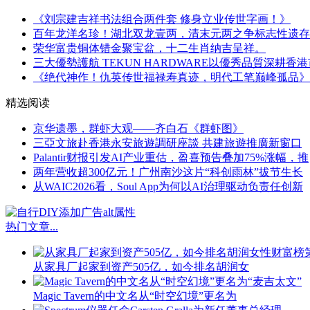
《刘宗建吉祥书法组合两件套 修身立业传世字画！》
百年龙洋名珍！湖北双龙壹两，清末元两之争标志性遗存
荣华富贵铜体错金聚宝盆，十二生肖纳吉呈祥。
三大優勢護航 TEKUN HARDWARE以優秀品質深耕香
《绝代神作！仇英传世福禄寿真迹，明代工笔巅峰孤品》
精选阅读
京华遗墨，群虾大观——齐白石《群虾图》
三亞文旅赴香港永安旅遊調研座談 共建旅遊推廣新窗口
Palantir财报引发AI产业重估，盈喜预告叠加75%涨幅，推
两年营收超300亿元！广州南沙这片“科创雨林”拔节生长
从WAIC2026看，Soul App为何以AI治理驱动负责任创新
热门文章
...
从家具厂起家到资产505亿，如今排名胡润女
Magic Tavern的中文名从“时空幻境”更名为