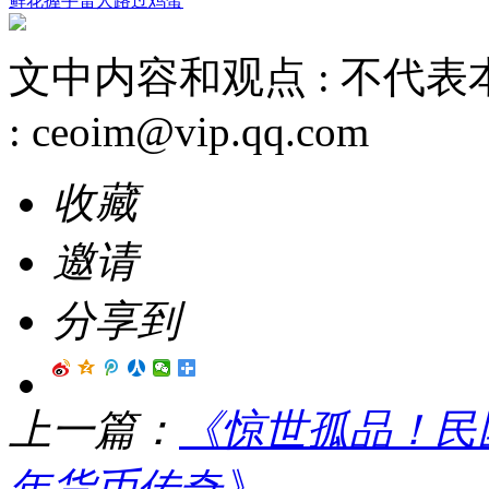
鲜花
握手
雷人
路过
鸡蛋
文中内容和观点 :
不代表
:
ceoim@vip.qq.com
收藏
邀请
分享到
上一篇：
《惊世孤品！民
年货币传奇》