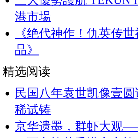
港市場
《绝代神作！仇英传世
品》
精选阅读
民国八年袁世凯像壹圆
稀试铸
京华遗墨，群虾大观—