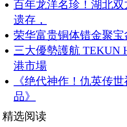
百年龙洋名珍！湖北双
遗存，
荣华富贵铜体错金聚宝
三大優勢護航 TEKUN
港市場
《绝代神作！仇英传世
品》
精选阅读