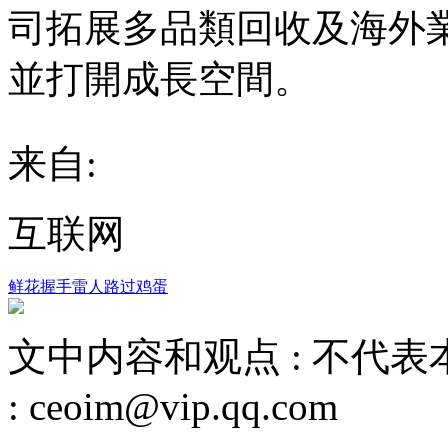
司拓展多品類回收及海外
並打開成長空間。
来自:
互联网
鲜花
握手
雷人
路过
鸡蛋
文中内容和观点 :
不代表
:
ceoim@vip.qq.com