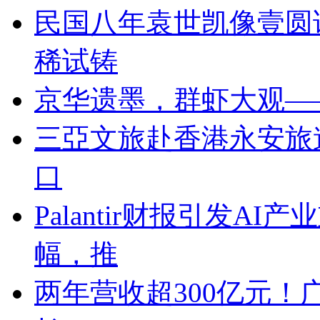
民国八年袁世凯像壹圆
稀试铸
京华遗墨，群虾大观—
三亞文旅赴香港永安旅
口
Palantir财报引发A
幅，推
两年营收超300亿元！