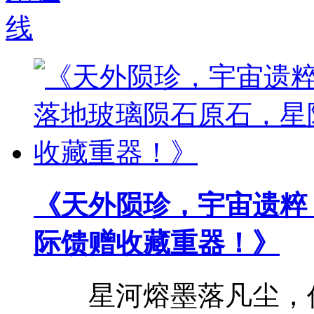
《天外陨珍，宇宙遗粹
际馈赠收藏重器！》
星河熔墨落凡尘，亿载