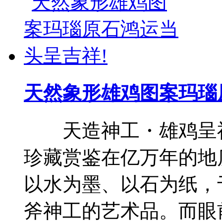
天然象形雄鸡图案玛瑙
天造神工・雄鸡呈祥 
珍藏赏鉴在亿万年的地
以水为墨、以石为纸，
斧神工的艺术品。而眼