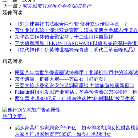
下一篇：
韶关城市宜居推介会在深圳举行
延伸阅读
《刘宗建吉祥书法组合两件套 修身立业传世字画！》
百年龙洋名珍！湖北双龙壹两，清末元两之争标志性遗存
荣华富贵铜体错金聚宝盆，十二生肖纳吉呈祥。
三大優勢護航 TEKUN HARDWARE以優秀品質深耕香
《绝代神作！仇英传世福禄寿真迹，明代工笔巅峰孤品》
精选阅读
民国八年袁世凯像壹圆试铸样币｜北洋机制币中的珍稀试
京华遗墨，群虾大观——齐白石《群虾图》
三亞文旅赴香港永安旅遊調研座談 共建旅遊推廣新窗口
Palantir财报引发AI产业重估，盈喜预告叠加75%涨幅，推
两年营收超300亿元！广州南沙这片“科创雨林”拔节生长
热门文章
...
从家具厂起家到资产505亿，如今排名胡润女