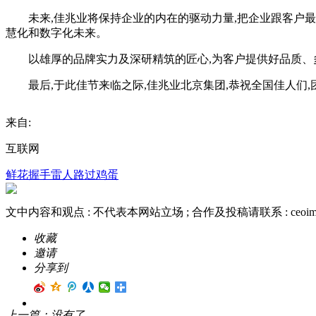
未来,佳兆业将保持企业的内在的驱动力量,把企业跟客户最真
慧化和数字化未来。
以雄厚的品牌实力及深研精筑的匠心,为客户提供好品质、多
最后,于此佳节来临之际,佳兆业北京集团,恭祝全国佳人们,团
来自:
互联网
鲜花
握手
雷人
路过
鸡蛋
文中内容和观点 :
不代表本网站立场
; 合作及投稿请联系 :
ceoi
收藏
邀请
分享到
上一篇：
没有了