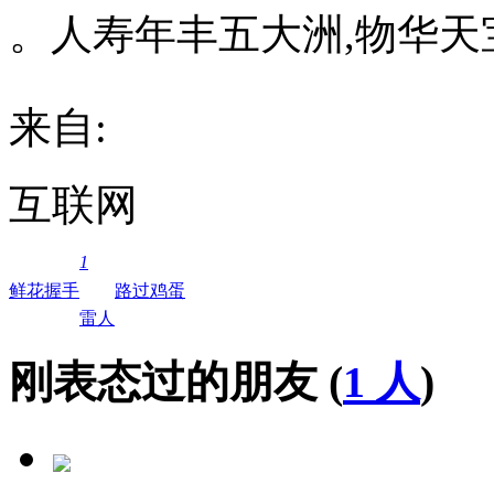
。人寿年丰五大洲,物华天
来自:
互联网
1
鲜花
握手
路过
鸡蛋
雷人
刚表态过的朋友 (
1 人
)