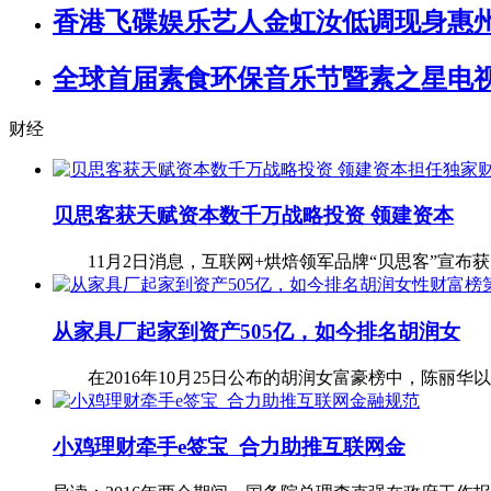
香港飞碟娱乐艺人金虹汝低调现身惠
全球首届素食环保音乐节暨素之星电
财经
贝思客获天赋资本数千万战略投资 领建资本
11月2日消息，互联网+烘焙领军品牌“贝思客”宣布获国内
从家具厂起家到资产505亿，如今排名胡润女
在2016年10月25日公布的胡润女富豪榜中，陈丽华
小鸡理财牵手e签宝 合力助推互联网金