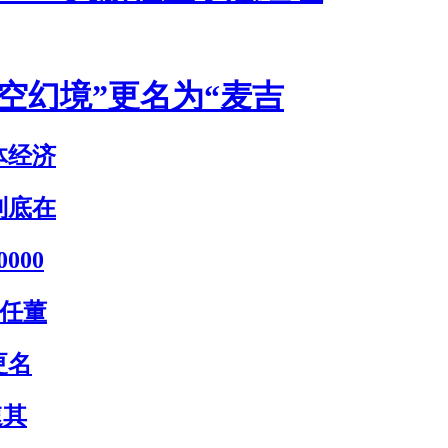
从“时空幻境”更名为“麦吉
体经济
到底在
000
为新任董
更名
速其