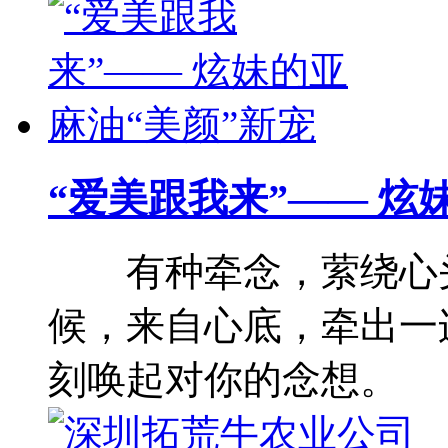
“爱美跟我来”—— 炫
有种牵念，萦绕心头
候，来自心底，牵出一
刻唤起对你的念想。