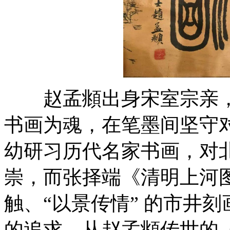
赵孟頫出身宋室宗亲，
书画为魂，在笔墨间坚守
幼研习历代名家书画，对
崇，而张择端《清明上河图
触、“以景传情” 的市井刻
的追求。从赵孟頫传世的