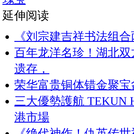
延伸阅读
《刘宗建吉祥书法组合
百年龙洋名珍！湖北双
遗存，
荣华富贵铜体错金聚宝
三大優勢護航 TEKUN
港市場
《绝代神作！仇英传世