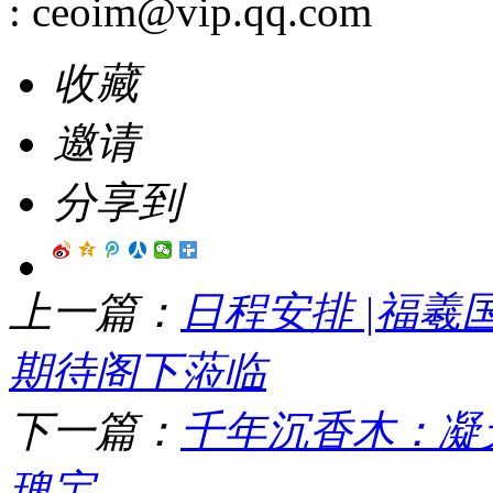
:
ceoim@vip.qq.com
收藏
邀请
分享到
上一篇：
日程安排 |福羲
期待阁下蒞临
下一篇：
千年沉香木：凝
瑰宝