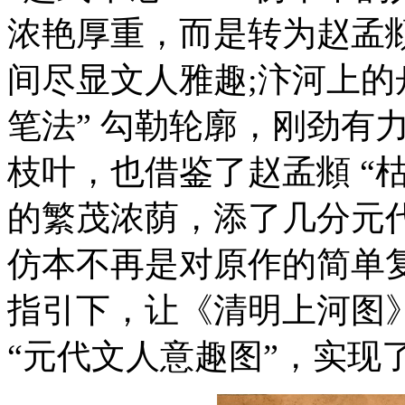
浓艳厚重，而是转为赵孟頫
间尽显文人雅趣;汴河上的
笔法” 勾勒轮廓，刚劲有
枝叶，也借鉴了赵孟頫 “
的繁茂浓荫，添了几分元
仿本不再是对原作的简单
指引下，让《清明上河图》
“元代文人意趣图”，实现